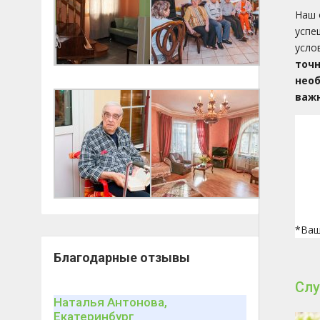
Наш 
успе
усло
точн
нео
важн
*Ваш
Благодарные отзывы
Слу
Наталья Антонова,
Екатеринбург