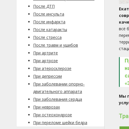
После ДТП
Ека
После инсульта
сов
После инфаркта
каче
всё 
После катаракты
пере
После стресса
терр
После травм и ушибов
стац
При артрите
П
При артрозе
н
При атеросклерозе
с
При депрессии
«
При заболевании опорно-
двигательного аппарата
Мы 
При заболевания сердца
услу
При неврозах
При остеохондрозе
Тра
При переломе шейки бедра