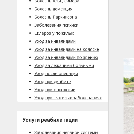
Болезнь Альцгеймера
Болезнь деменция
Болезнь Паркинсона
Заболевания психики
Склероз у пожилых
Уход за инвалидами
Уход за инвалидами на коляске
Уход за инвалидами по зрению
Уход за лежачими больными
Уход после операции
Уход при диабете
Уход при онкологии
Уход при тяжелых заболеваниях
Услуги реабилитации
Заболевания нервной системы