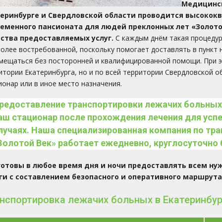
Медицинск
теринбурге и Свердловской области проводится высоко
ременного пансионата для людей преклонных лет
«Золото
ства предоставляемых услуг.
С каждым днём такая процедур
более востребованной, поскольку помогает доставлять в пункт
мещаться без посторонней и квалифицированной помощи. При 
итории Екатеринбурга, но и по всей территории Свердловской о
ионар или в иное место назначения.
редоставление транспортировки лежачих больны
аш стационар после прохождения лечения для усп
лучаях. Наша специализированная компания по тр
Золотой Век» работает ежедневно, круглосуточно 
готовы в любое время дня и ночи предоставлять всем 
ги с составлением безопасного и оперативного маршрут
нспортировка лежачих больных в Екатеринбург