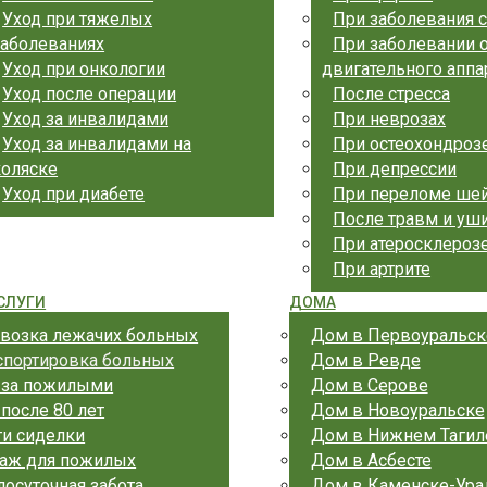
Уход при тяжелых
При заболевания 
заболеваниях
При заболевании 
Уход при онкологии
двигательного аппа
Уход после операции
После стресса
Уход за инвалидами
При неврозах
Уход за инвалидами на
При остеохондроз
коляске
При депрессии
Уход при диабете
При переломе шей
После травм и уш
При атеросклероз
При артрите
СЛУГИ
ДОМА
возка лежачих больных
Дом в Первоуральск
спортировка больных
Дом в Ревде
 за пожилыми
Дом в Серове
 после 80 лет
Дом в Новоуральске
ги сиделки
Дом в Нижнем Тагил
аж для пожилых
Дом в Асбесте
лосуточная забота
Дом в Каменске-Ура