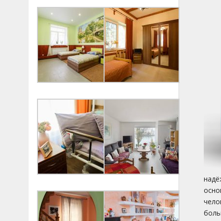
надё
осно
чело
боль