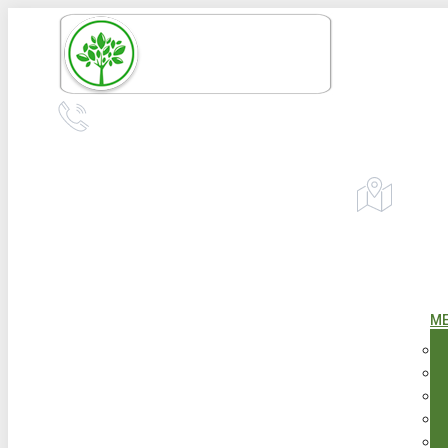
Перейти
к
содержанию
+7 (967) 555-43-34
+7 (958) 540-86-60
Адрес:
Екат
телефон для справок и предложений
М