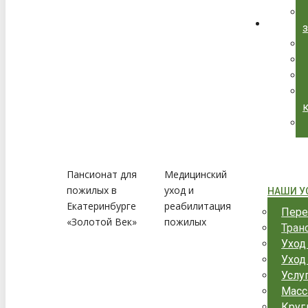
Пансионат для
Медицинский
пожилых в
уход и
НАШИ У
Екатеринбурге
реабилитация
Пере
«Золотой Век»
пожилых
Тран
Уход
Уход
Услу
Масс
Круг