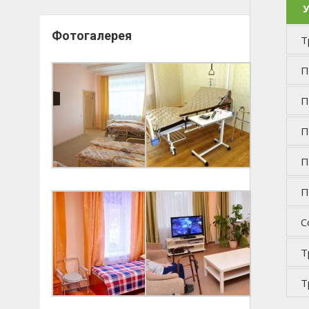
У
Фотогалерея
Т
П
П
П
П
П
С
Т
Т