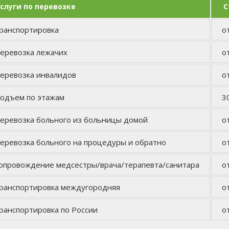
слуги по перевозке
С
ранспортировка
о
еревозка лежачих
о
еревозка инвалидов
о
одъем по этажам
3
еревозка больного из больницы домой
о
еревозка больного на процедуры и обратно
о
опровождение медсестры/врача/терапевта/санитара
о
ранспортировка междугородняя
о
ранспортировка по России
о