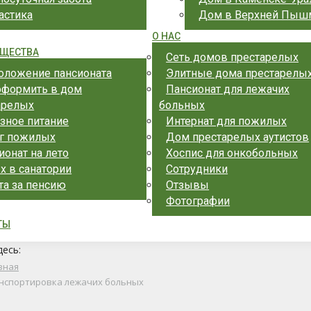
астика
Дом в Верхней Пыш
О НАС
ЩЕСТВА
Сеть домов престарелых
оложение пансионата
Элитные дома престарелы
оформить в дом
Пансионат для лежачих
арелых
больных
зное питание
Интернат для пожилых
г пожилых
Дом престарелых аутистов
ионат на лето
Хоспис для онкобольных
х в санатории
Сотрудники
та за пенсию
Отзывы
Фотографии
ТЫ
десь:
вная
нспортировка лежачих больных