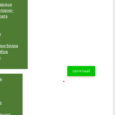
сердца
опорно-
рата
е
ки бедра
ибов
е
ОБРАТНЫЙ
е
ЗВОНОК
е
льске