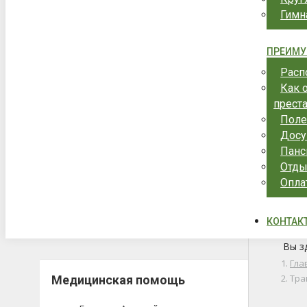
Гимн
ПРЕИМУ
Расп
Как 
прест
Поле
Досу
Панс
Отды
Опла
КОНТАК
Вы з
Гла
Тра
Медицинская помощь