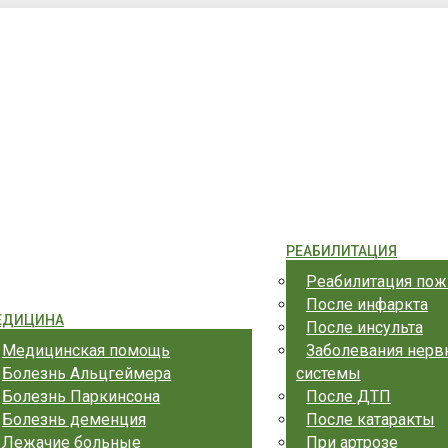
еринбург, ул. Шейнкмана, 9
РЕАБИЛИТАЦИЯ
Реабилитация по
После инфаркта
ЕДИЦИНА
После инсульта
Медицинская помощь
Заболевания нерв
Болезнь Альцгеймера
системы
Болезнь Паркинсона
После ДТП
Болезнь деменция
После катаракты
Лежачие больные
При артрозе