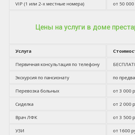
VIP (1 или 2-х местные номера)
от 50 000
Цены на услуги в доме прест
Услуга
Стоимос
Первичная консультация по телефону
БЕСПЛА
Экскурсия по пансионату
по предв
Перевозка больных
от 3 000 р
Сиделка
от 2 000 р
Врач ЛФК
от 3 500 р
УЗИ
от 1600 р