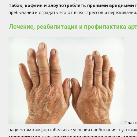
табак, кофеин и злоупотреблять прочими вредными 
пребывания и оградить его от всех стрессов и переживаний.
Лечение, реабилитация и профилактика ар
Платн
пациентам комфортабельные условия пребывания в уютных 
мероприятия для достижения полноценного выздоро