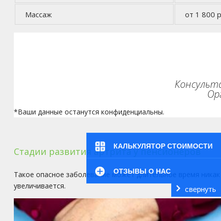
Массаж
от 1 800 р
Консульта
Ор
*Ваши данные останутся конфиденциальны.
КАЛЬКУЛЯТОР СТОИМОСТИ
Стадии развития артрита у пенсионеров
ОТЗЫВЫ О НАС
Такое опасное заболевание может длительное время никак 
увеличивается.
свернуть