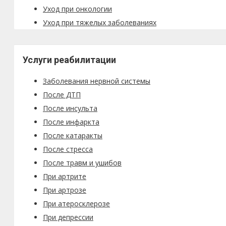
Уход при онкологии
Уход при тяжелых заболеваниях
Услуги реабилитации
Заболевания нервной системы
После ДТП
После инсульта
После инфаркта
После катаракты
После стресса
После травм и ушибов
При артрите
При артрозе
При атеросклерозе
При депрессии