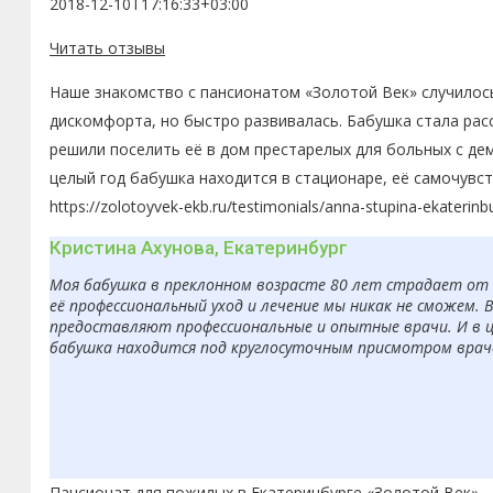
2018-12-10T17:16:33+03:00
Читать отзывы
Наше знакомство с пансионатом «Золотой Век» случилось
дискомфорта, но быстро развивалась. Бабушка стала рас
решили поселить её в дом престарелых для больных с де
целый год бабушка находится в стационаре, её самочувс
https://zolotoyvek-ekb.ru/testimonials/anna-stupina-ekaterinb
Кристина Ахунова, Екатеринбург
Моя бабушка в преклонном возрасте 80 лет страдает от б
её профессиональный уход и лечение мы никак не сможем. 
предоставляют профессиональные и опытные врачи. И в ц
бабушка находится под круглосуточным присмотром врачей
Пансионат для пожилых в Екатеринбурге «Золотой Век»