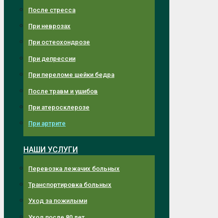
После стресса
При неврозах
При остеохондрозе
При депрессии
При переломе шейки бедра
После травм и ушибов
При атеросклерозе
При артрите
НАШИ УСЛУГИ
Перевозка лежачих больных
Транспортировка больных
Уход за пожилыми
Уход после 80 лет