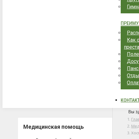
Гимн
ПРЕИМУ
Расп
Как 
прест
Поле
Досу
Панс
Отды
Опла
КОНТАК
Вы з
Гла
Ме
Медицинская помощь
Хос