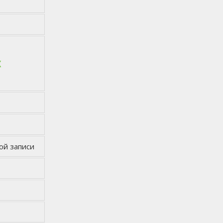
х
ой записи