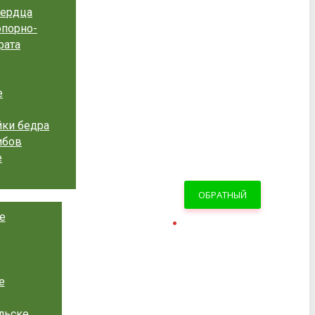
сердца
опорно-
рата
е
ки бедра
ибов
е
ОБРАТНЫЙ
е
ЗВОНОК
е
льске