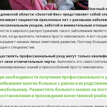
Платный х
рдловской области
«Золотой Век» представляет собой сп
спечивает пациентов преклонных лет с раковыми забол
фессиональным уходом, заботой и внимательным отнош
ности и широкого распространения такого заболевания являетс
ития, когда вылечить человека просто невозможно. А вот на ран
оказывает никаких явных симптомов развития. Поэтому больши
щью к специалистам.
ществлять профессиональный уход могут только квалифи
ет свои отличительные черты.
Выполнять его самостоятельн
иализированных знаний и приспособлений просто невозможно.
ри необходимости получения профессионального у
ребывания многих больных с раком и их родственни
нкобольному. Разместить больного можно на пост
осстановления и прохождения качественной реаби
ой целью вы всегда можете обратиться на нашу горячую линию 