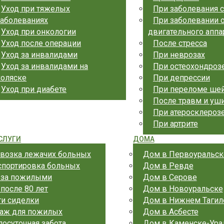
Уход при тяжелых
При заболевания 
заболеваниях
При заболевании 
Уход при онкологии
двигательного аппа
Уход после операции
После стресса
Уход за инвалидами
При неврозах
Уход за инвалидами на
При остеохондроз
коляске
При депрессии
Уход при диабете
При переломе шей
После травм и уш
При атеросклероз
При артрите
СЛУГИ
ДОМА
возка лежачих больных
Дом в Первоуральск
спортировка больных
Дом в Ревде
 за пожилыми
Дом в Серове
 после 80 лет
Дом в Новоуральске
ги сиделки
Дом в Нижнем Тагил
аж для пожилых
Дом в Асбесте
лосуточная забота
Дом в Каменске-Ура