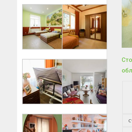
Сто
обл
С