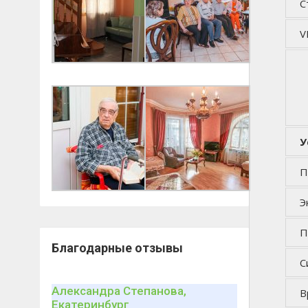
С
V
У
П
Э
П
Благодарные отзывы
С
Александра Степанова,
В
Екатеринбург