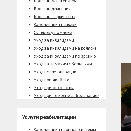
Болезнь Альцгеймера
Болезнь деменция
Болезнь Паркинсона
Заболевания психики
Склероз у пожилых
Уход за инвалидами
Уход за инвалидами на коляске
Уход за инвалидами по зрению
Уход за лежачими больными
Уход после операции
Уход при диабете
Уход при онкологии
Уход при тяжелых заболеваниях
Услуги реабилитации
Заболевания нервной системы