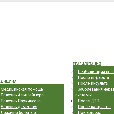
еринбург, ул. Шейнкмана, 9
РЕАБИЛИТАЦИЯ
Реабилитация по
После инфаркта
ЕДИЦИНА
После инсульта
Медицинская помощь
Заболевания нерв
Болезнь Альцгеймера
системы
Болезнь Паркинсона
После ДТП
Болезнь деменция
После катаракты
Лежачие больные
При артрозе