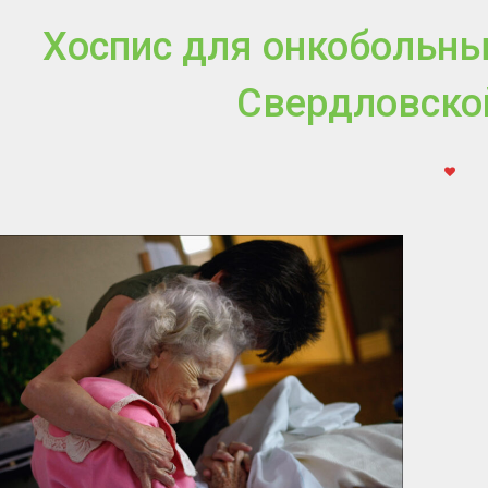
Хоспис для онкобольны
Свердловско