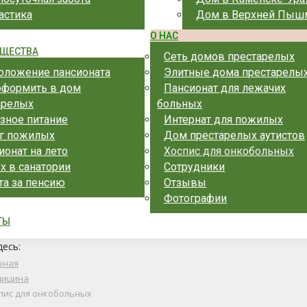
астика
Дом в Верхней Пыш
О НАС
ЩЕСТВА
Сеть домов престарелых
оложение пансионата
Элитные дома престарелы
оформить в дом
Пансионат для лежачих
арелых
больных
зное питание
Интернат для пожилых
г пожилых
Дом престарелых аутистов
ионат на лето
Хоспис для онкобольных
х в санатории
Сотрудники
та за пенсию
Отзывы
Фотографии
ТЫ
десь:
вная
дицина
пис для онкобольных