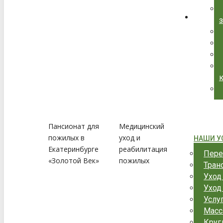
Пансионат для
Медицинский
пожилых в
уход и
НАШИ У
Екатеринбурге
реабилитация
Пере
«Золотой Век»
пожилых
Тран
Уход
Уход
Услу
Масс
Круг