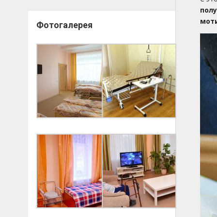
пол
моти
Фотогалерея