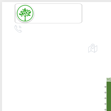
Перейти
к
содержанию
+7 (967) 555-43-34
+7 (958) 540-86-60
Адрес:
Екат
телефон для справок и предложений
М