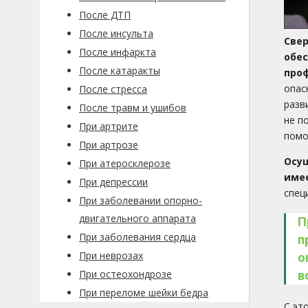
После ДТП
После инсульта
Све
После инфаркта
обе
После катаракты
про
опас
После стресса
разв
После травм и ушибов
не п
При артрите
помо
При артрозе
Осу
При атеросклерозе
име
При депрессии
спец
При заболевании опорно-
двигательного аппарата
П
При заболевания сердца
п
При неврозах
о
При остеохондрозе
в
При переломе шейки бедра
С эт